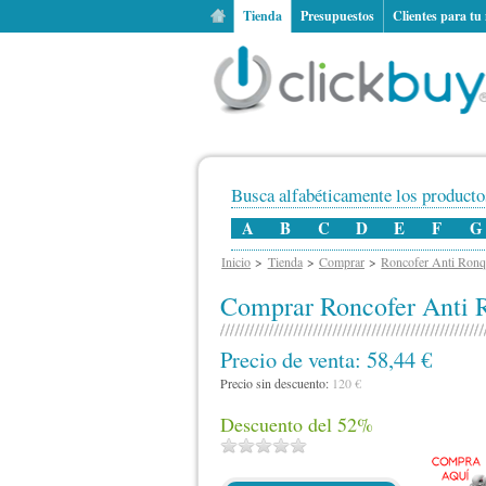
Tienda
Presupuestos
Clientes para tu
Busca alfabéticamente los productos
A
B
C
D
E
F
G
Inicio
Tienda
Comprar
Roncofer Anti Ronqu
Comprar
Roncofer Anti R
Precio de venta:
58,44 €
Precio sin descuento:
120 €
Descuento del 52
%