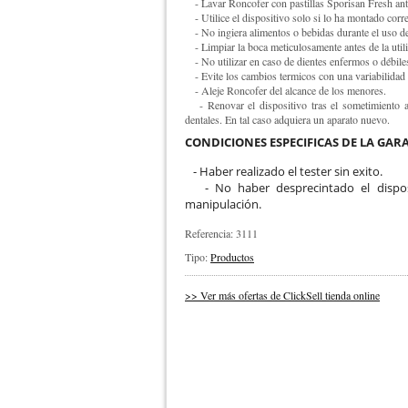
- Lavar Roncofer con pastillas Sporisan Fresh ant
- Utilice el dispositivo solo si lo ha montado corr
- No ingiera alimentos o bebidas durante el uso de
- Limpiar la boca meticulosamente antes de la utili
- No utilizar en caso de dientes enfermos o débile
- Evite los cambios termicos con una variabilidad
- Aleje Roncofer del alcance de los menores.
- Renovar el dispositivo tras el sometimiento a 
dentales. En tal caso adquiera un aparato nuevo.
CONDICIONES ESPECIFICAS DE LA GA
- Haber realizado el tester sin exito.
- No haber desprecintado el disposi
manipulación.
Referencia: 3111
Tipo:
Productos
>> Ver más ofertas de ClickSell tienda online