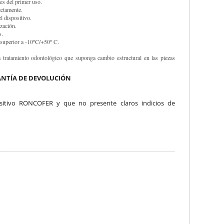
es del primer uso.
ectamente.
l dispositivo.
zación.
s.
 superior a -10ºC/+50º C.
tratamiento odontológico que suponga cambio estructural en las piezas
RANTÍA DE DEVOLUCIÓN
tivo RONCOFER y que no presente claros indicios de