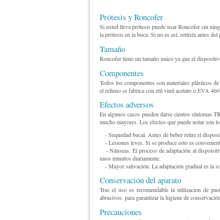
Prótesis y Roncofer
Si usted lleva prótesis puede usar Roncofer sin nin
la prótesis en la boca. Si no es así, retírela antes del
Tamaño
Roncofer tiene un tamaño unico ya que el dispositiv
Componentes
Todos los componentes son materiales plásticos de
el relleno se fabrica con etil vinil acetato o EVA 460
Efectos adversos
En algunos casos pueden darse cientos síntomas
mucho mayores. Los efectos que puede notar son los
- Sequedad bucal. Antes de beber retire el disposi
- Lesiones leves. Si se produce esto es conveniente
- Náuseas. El proceso de adaptación al dispoisitiv
unos minutos diariamente.
- Mayor salivación. La adaptación gradual es la so
Conservación del aparato
Tras el uso es recomendable la utilizacion de pas
abrasivos. para garantizar la higiene de conservaci
Precauciones