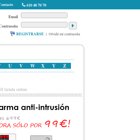
Contacto
610 48 70 70
Email
Contraseña
REGISTRARSE
|
Olvidé mi contraseña
T
U
V
W
X
Y
Z
ll tienda online