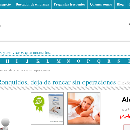
 negocio
Buscador de empresas
Preguntas frecuentes
Quienes somos
Blog
 y servicios que necesites:
H
I
J
K
L
M
N
O
P
Q
R
S
idos, deja de roncar sin operaciones
onquidos, deja de roncar sin operaciones
ClickSe