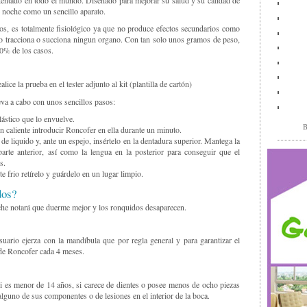
de noche como un sencillo aparato.
os, es totalmente fisiológico ya que no produce efectos secundarios como
no tracciona o succiona ningun organo. Con tan solo unos gramos de peso,
0% de los casos.
e la prueba en el tester adjunto al kit (plantilla de cartón)
eva a cabo con unos sencillos pasos:
lástico que lo envuelve.
B
n caliente introducir Roncofer en ella durante un minuto.
e liquido y, ante un espejo, insértelo en la dentadura superior. Mantega la
rte anterior, así como la lengua en la posterior para conseguir que el
s.
 frio retírelo y guárdelo en un lugar limpio.
dos?
che notará que duerme mejor y los ronquidos desaparecen.
suario ejerza con la mandíbula que por regla general y para garantizar el
 de Roncofer cada 4 meses.
i es menor de 14 años, si carece de dientes o posee menos de ocho piezas
lguno de sus componentes o de lesiones en el interior de la boca.