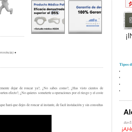
rovincia) •
Tipos d
ntemente dejar de roncar ya?, ¿No sabes como?, ¿Has visto cientos de
rten efecto?, ¿No quieres someterte a operaciones por el riesgo y el coste
 que hará que dejes de roncar al instante, de facil instalación y sin consultas