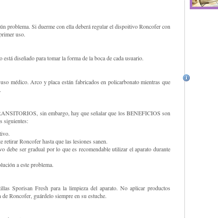
gún problema. Si duerme con ella deberá regular el dispoitivo Roncofer con
 primer uso.
o está diseñado para tomar la forma de la boca de cada usuario.
 uso médico. Arco y placa están fabricados en policarbonato mientras que
.
 TRANSITORIOS, sin embargo, hay que señalar que los BENEFICIOS son
 siguientes:
tivo.
 retirar Roncofer hasta que las lesiones sanen.
o debe ser gradual por lo que es recomendable utilizar el aparato durante
lución a este problema.
tillas Sporisan Fresh para la limpieza del aparato. No aplicar productos
ón de Roncofer, guárdelo siempre en su estuche.