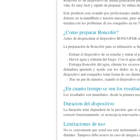
vida. Es muy facil y rápido de preparar. Se utiliza 
Este producto esta avalado por profesionales médic
dolores en la mandíbula o tensión muscular, pues 
termina con los problemas de los ronquidos en un 7
¿Como preparar Roncofer?
Antes de desprecintar el dispositivo RONCOFER realic
La preparación de Roncofer para su utilización se ll
- Extraer el dispositivo de su estuche y retirar el p
- Hervir agua y retirarla del fuego. Con el agua aú
- Extraiga Roncofer del agua, elimine los excesos d
dentadura apretada y ayude con los dedos en la pa
dispositivo anti-ronquidos tome forma de sus diente
- Tras un par de minutos, cuando el dispositivo este
¿En cuanto tiempo se ven los resulta
Los resultados son inmediatos, desde la primera no
Duracion del dispositivo
La duración total dependerá de la presión que el u
correcto funcionamiento, se aconseja la renovación
Limitaciones de uso
No es conveniente que usted use este instrumento s
dentales. Tampoco debe usarse en caso de alergia a a