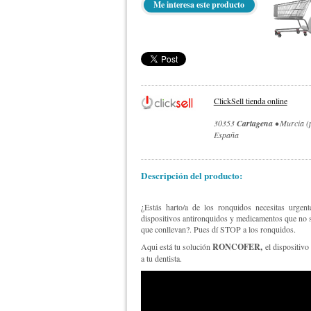
Me interesa este producto
ClickSell tienda online
30353
Cartagena
• Murcia (p
España
Descripción del producto:
¿Estás harto/a de los ronquidos necesitas urge
dispositivos antironquidos y medicamentos que no su
que conllevan?. Pues dí STOP a los ronquidos.
Aqui está tu solución
RONCOFER,
el dispositivo
a tu dentista.