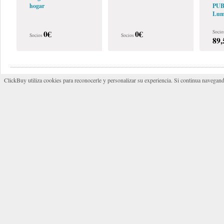
hogar
PUB
Lum
0€
0€
Socio
Socios
Socios
89,
Buscar empresas
Empresas desta
ClickBuy utiliza cookies para reconocerle y personalizar su experiencia. Si continua navegand
Centro 
Actividades de Ocio
Aliment
Administradores de Fincas, Asesoría, Jurídico,
Seguros
INSTA
INCEN
Alarmas y Sistemas de seguridad
Villena
Autoescuelas, Automoción y Maquinaria
Tu manit
Calidad
CENTRAL DE COMPRAS
Construcción y Reformas
Equipac
Wholesale cheap jerseys