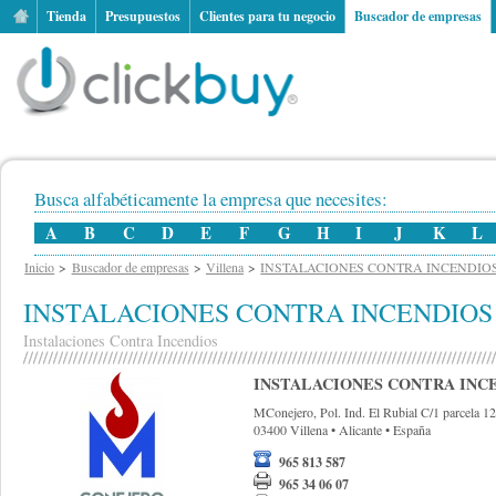
Tienda
Presupuestos
Clientes para tu negocio
Buscador de empresas
Busca alfabéticamente la empresa que necesites:
A
B
C
D
E
F
G
H
I
J
K
L
Inicio
Buscador de empresas
Villena
INSTALACIONES CONTRA INCENDIOS 
INSTALACIONES CONTRA INCENDIOS 
Instalaciones Contra Incendios
INSTALACIONES CONTRA INCE
MConejero, Pol. Ind. El Rubial C/1 parcela 1
03400
Villena
•
Alicante
•
España
965 813 587
965 34 06 07