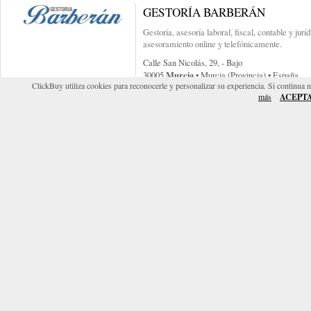
GESTORÍA BARBERÁN
Gestoría, asesoría laboral, fiscal, contable y jurí
asesoramiento online y telefónicamente.
Calle San Nicolás, 29, - Bajo
Murcia
30005
• Murcia (provincia) • España
ClickBuy utiliza cookies para reconocerle y personalizar su experiencia. Si continua 
http://www.gestoriabarberan.com
más
ACEPT
ASESORIA ALBERO
Asesoría laboral, fiscal y contable.
Torre Romo, 82
Murcia
30011
• Murcia (provincia) • España
http://www.asesoriaalbero.es
ASESORÍA MONHERSA S.C.L.
Asesorías laborales.
Calle Sierra De Peñarrubia - 7 - 1º - E
Murcia
30009
• Murcia (provincia) • España
http://www.asesoriamonhersa.es
ASESORÍA CONCEPCIÓN GÓM