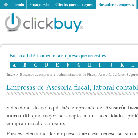
Tienda
Presupuestos
Clientes para tu negocio
Buscador de empresas
Busca alfabéticamente la empresa que necesites:
A
B
C
D
E
F
G
H
I
J
K
L
Inicio
Buscador de empresas
Administradores de Fincas, Asesoría, Jurídico, Seguro
Empresas de Asesoría fiscal, laboral contab
Asesoría fisc
Selecciona desde aquí la/s empresa/s de
mercantil
que mejor se adapte a tus necesidades pidié
compromiso ahora mismo.
Puedes seleccionar las empresas que creas necesarias sin cos