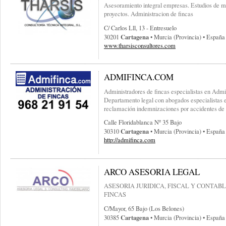
Asesoramiento integral empresas. Estudios de m
proyectos. Administracion de fincas
C/ Carlos Lll, 13 - Entresuelo
Cartagena
30201
• Murcia (provincia) • España
www.tharsisconsultores.com
ADMIFINCA.COM
Administradores de fincas especialistas en Admi
Departamento legal con abogados especialistas en
reclamación indemnizaciones por accidentes de t
Calle Floridablanca Nº 35 Bajo
Cartagena
30310
• Murcia (provincia) • España
http://admifinca.com
ARCO ASESORIA LEGAL
ASESORIA JURIDICA, FISCAL Y CONTAB
FINCAS
C/mayor, 65 Bajo (los Belones)
Cartagena
30385
• Murcia (provincia) • España