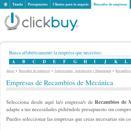
Tienda
Presupuestos
Clientes para tu negocio
Buscador de empresas
Busca alfabéticamente la empresa que necesites:
A
B
C
D
E
F
G
H
I
J
K
L
Inicio
Buscador de empresas
Autoescuelas, Automoción y Maquinaria
Recambios
Empresas de Recambios de Mecánica
Recambios de 
Selecciona desde aquí la/s empresa/s de
adapte a tus necesidades pidiéndole presupuesto sin comp
Puedes seleccionar las empresas que creas necesarias sin cos