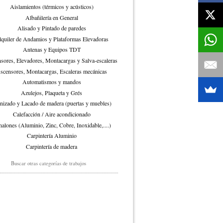
Aislamientos (térmicos y acústicos)
Albañilería en General
Alisado y Pintado de paredes
quiler de Andamios y Plataformas Elevadoras
Antenas y Equipos TDT
sores, Elevadores, Montacargas y Salva-escaleras
scensores, Montacargas, Escaleras mecánicas
Automatismos y mandos
Azulejos, Plaqueta y Grés
nizado y Lacado de madera (puertas y muebles)
Calefacción / Aire acondicionado
alones (Aluminio, Zinc, Cobre, Inoxidable,....)
Carpintería Aluminio
Carpintería de madera
Carpinteria de madera en general
Buscar otras categorías de trabajos
interia de madera exterior (pergolas y fachadas)
Carpintería metálica
Carpintería PVC
Cerrajería acero inoxidable
Cerrajería de hierro
Cerrajero