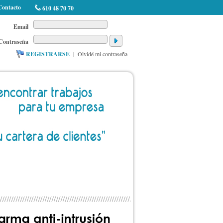
Contacto
610 48 70 70
Email
Contraseña
REGISTRARSE
|
Olvidé mi contraseña