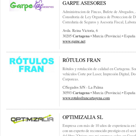
GARPE ASESORES
Administracion de Fincas, Bufete de Abogados, 
Consultoria de Ley Organica de Proteccion de Da
Correduria de Seguros y Asesoria Fiscal, Labora
Avda. Reina Victoria, 6
Cartagena
30205
• Murcia (provincia) • España
www.garpe.net
RÓTULOS FRAN
Rótulos y rotulación de calidad en Cartagena. So
vehículos Corte por Laser, Impresión Digital, D
Corporeas.
C/segados S/n - La Palma
Cartagena
30593
• Murcia (provincia) • España
www.rotulosfrancartagena.com
OPTIMIZALIA SL
Empresa con más de 10 años de experiencia en 
con un experto de reconocido prestigio en el sec
del libro "Quiero que mi empresa salga en Goog