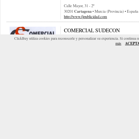
Calle Mayor, 31 - 2º
Cartagena
30201
• Murcia (provincia) • España
http://www.fjpublicidad.com
COMERCIAL SUDECON
ClickBuy utiliza cookies para reconocerle y personalizar su experiencia. Si continua 
COMERCIAL SUDECON, dedicado a abastecer a
más
ACEPT
de necesidades. Estamos especializados en mont
comercial e industrial y todo tipo de consumibles.
C/ La Paz S/n (frente Nº 5)
Cartagena
30204
• Murcia (provincia) • España
EZAMA SERVICIOS PROFESION
Somos una Empresa de Ámbito Nacional con ampl
Recursos, ofreciendo a nuestros clientes Dotació
Gestión...
Murcia
28210
• Murcia (provincia) • España
http://www.ezama.es
TRESDTRES C.B
3d3 es una agencia de comunicación con más de 