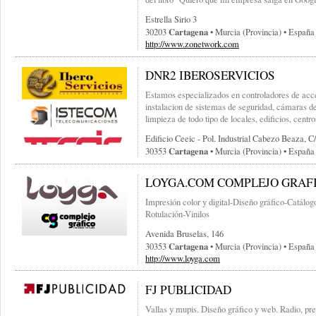
Estrella Sirio 3
Cartagena
30203
• Murcia (provincia) • España
http://www.zonetwork.com
DNR2 IBEROSERVICIOS
Estamos especializados en controladores de acces
instalacion de sistemas de seguridad, cámaras d
limpieza de todo tipo de locales, edificios, centro
Edificio Ceeic - Pol. Industrial Cabezo Beaza, C
Cartagena
30353
• Murcia (provincia) • España
LOYGA.COM COMPLEJO GRAF
Impresión color y digital-Diseño gráfico-Catálo
Rotulación-Vinilos
Avenida Bruselas, 146
Cartagena
30353
• Murcia (provincia) • España
http://www.loyga.com
FJ PUBLICIDAD
Vallas y mupis. Diseño gráfico y web. Radio, pre