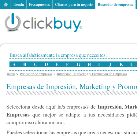
Tienda
Presupuestos
Clientes para tu negocio
Buscador de empresas
Busca alfabéticamente la empresa que necesites:
A
B
C
D
E
F
G
H
I
J
K
L
Inicio
Buscador de empresas
Impresión, Marketing y Promoción de Empresas
Empresas de Impresión, Marketing y Prom
Impresión, Mark
Selecciona desde aquí la/s empresa/s de
Empresas
que mejor se adapte a tus necesidades pidié
compromiso ahora mismo.
Puedes seleccionar las empresas que creas necesarias sin cos