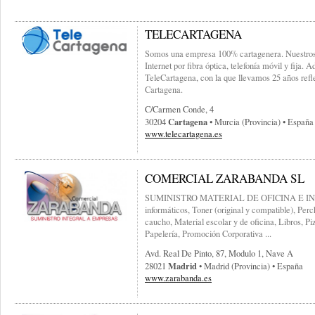
TELECARTAGENA
Somos una empresa 100% cartagenera. Nuestros 
Internet por fibra óptica, telefonía móvil y fija
TeleCartagena, con la que llevamos 25 años refle
Cartagena.
C/carmen Conde, 4
Cartagena
30204
• Murcia (provincia) • España
www.telecartagena.es
COMERCIAL ZARABANDA SL
SUMINISTRO MATERIAL DE OFICINA E IN
informáticos, Toner (original y compatible), Perc
caucho, Material escolar y de oficina, Libros, Pi
Papelería, Promoción Corporativa ...
Avd. Real De Pinto, 87, Modulo 1, Nave A
Madrid
28021
• Madrid (provincia) • España
www.zarabanda.es