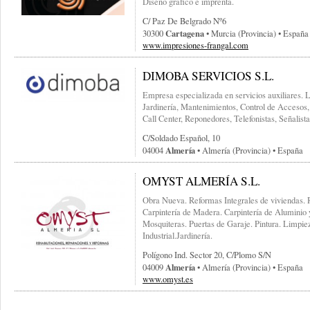
Diseño gráfico e imprenta.
C/ Paz De Belgrado Nº6
Cartagena
30300
• Murcia (provincia) • España
www.impresiones-frangal.com
DIMOBA SERVICIOS S.L.
Empresa especializada en servicios auxiliares. 
Jardinería, Mantenimientos, Control de Accesos,
Call Center, Reponedores, Telefonistas, Señalist
C/soldado Español, 10
Almería
04004
• Almería (provincia) • España
OMYST ALMERÍA S.L.
Obra Nueva. Reformas Integrales de viviendas. R
Carpintería de Madera. Carpintería de Aluminio 
Mosquiteras. Puertas de Garaje. Pintura. Limpie
Industrial.Jardinería.
Polígono Ind. Sector 20, C/plomo S/n
Almería
04009
• Almería (provincia) • España
www.omyst.es