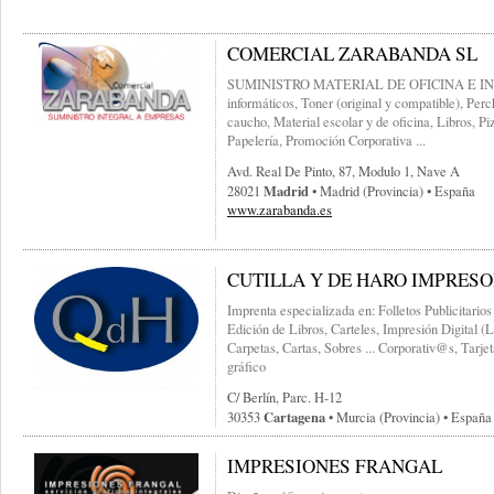
COMERCIAL ZARABANDA SL
SUMINISTRO MATERIAL DE OFICINA E IN
informáticos, Toner (original y compatible), Perc
caucho, Material escolar y de oficina, Libros, Pi
Papelería, Promoción Corporativa ...
Avd. Real De Pinto, 87, Modulo 1, Nave A
Madrid
28021
• Madrid (provincia) • España
www.zarabanda.es
CUTILLA Y DE HARO IMPRESOR
Imprenta especializada en: Folletos Publicitarios (
Edición de Libros, Carteles, Impresión Digital (L
Carpetas, Cartas, Sobres ... Corporativ@s, Tarje
gráfico
C/ Berlín, Parc. H-12
Cartagena
30353
• Murcia (provincia) • España
IMPRESIONES FRANGAL