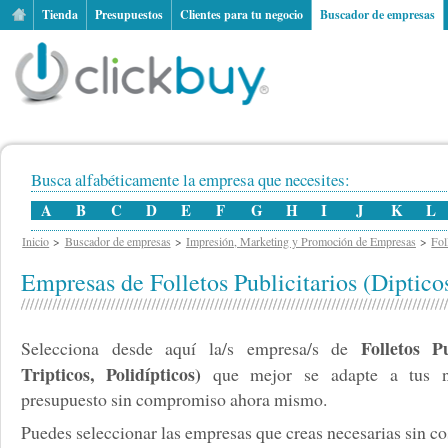
Tienda
Presupuestos
Clientes para tu negocio
Buscador de empresas
Busca alfabéticamente la empresa que necesites:
A
B
C
D
E
F
G
H
I
J
K
L
Inicio
Buscador de empresas
Impresión, Marketing y Promoción de Empresas
Fol
Empresas de Folletos Publicitarios (Dipticos
Folletos Pu
Selecciona desde aquí la/s empresa/s de
Tripticos, Polidípticos)
que mejor se adapte a tus ne
presupuesto sin compromiso ahora mismo.
Puedes seleccionar las empresas que creas necesarias sin cos