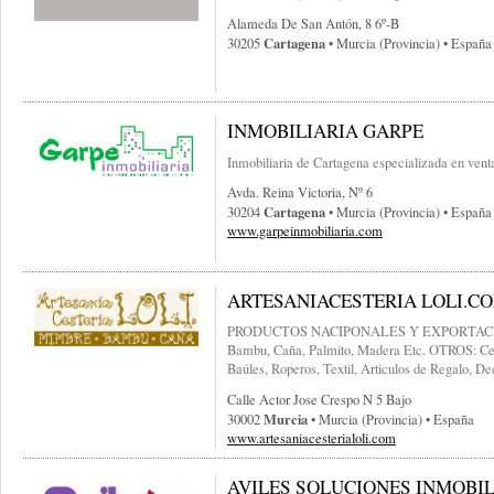
Alameda De San Antón, 8 6º-B
Cartagena
30205
• Murcia (provincia) • España
INMOBILIARIA GARPE
Inmobiliaria de Cartagena especializada en venta
Avda. Reina Victoria, Nº 6
Cartagena
30204
• Murcia (provincia) • España
www.garpeinmobiliaria.com
ARTESANIACESTERIA LOLI.C
PRODUCTOS NACIPONALES Y EXPORTACIÓN: 
Bambu, Caña, Palmito, Madera Etc. OTROS: Ces
Baúles, Roperos, Textil, Articulos de Regalo, De
Calle Actor Jose Crespo N 5 Bajo
Murcia
30002
• Murcia (provincia) • España
www.artesaniacesterialoli.com
AVILES SOLUCIONES INMOBILI