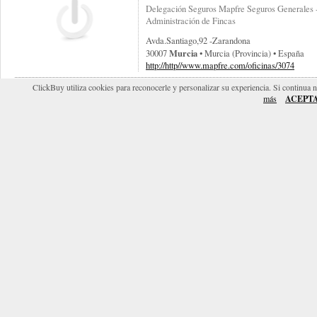
Delegación Seguros Mapfre Seguros Generales 
Administración de Fincas
Avda.santiago,92 -zarandona
Murcia
30007
• Murcia (provincia) • España
http://http//www.mapfre.com/oficinas/3074
ClickBuy utiliza cookies para reconocerle y personalizar su experiencia. Si continua 
INMOBILIARIA MAPEANA,S.L.
más
ACEPT
Venta y Alquiler de Viviendas y Apartamentos Z
Camino Del Chorly, 17
Cartagena
30300
• Murcia (provincia) • España
INURBAN SAU
Venta y alquiler de naves industriales, locales, et
Carretera Villena, Km 1
Yecla
30510
• Murcia (provincia) • España
http://www.inurban.es
INMOBILIARIA MARÍN
!5 años pensando en usted..pisos,casas,duplex,lo