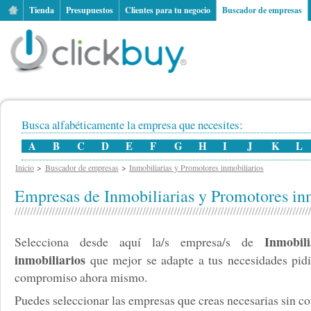
Tienda
Presupuestos
Clientes para tu negocio
Buscador de empresas
Busca alfabéticamente la empresa que necesites:
A
B
C
D
E
F
G
H
I
J
K
L
Inicio
Buscador de empresas
Inmobiliarias y Promotores inmobiliarios
Empresas de Inmobiliarias y Promotores in
Inmobil
Selecciona desde aquí la/s empresa/s de
inmobiliarios
que mejor se adapte a tus necesidades pidi
compromiso ahora mismo.
Puedes seleccionar las empresas que creas necesarias sin cos