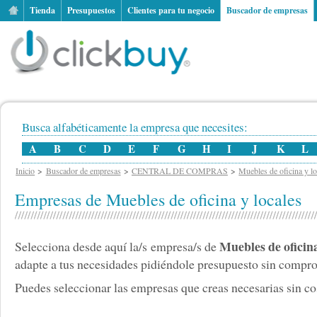
Tienda
Presupuestos
Clientes para tu negocio
Buscador de empresas
Busca alfabéticamente la empresa que necesites:
A
B
C
D
E
F
G
H
I
J
K
L
Inicio
Buscador de empresas
CENTRAL DE COMPRAS
Muebles de oficina y lo
Empresas de Muebles de oficina y locales
Muebles de oficina
Selecciona desde aquí la/s empresa/s de
adapte a tus necesidades pidiéndole presupuesto sin comp
Puedes seleccionar las empresas que creas necesarias sin cos