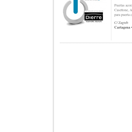
Puertas acor
Casettone, A
para puert
C/ Zagreb
Cartagena
•