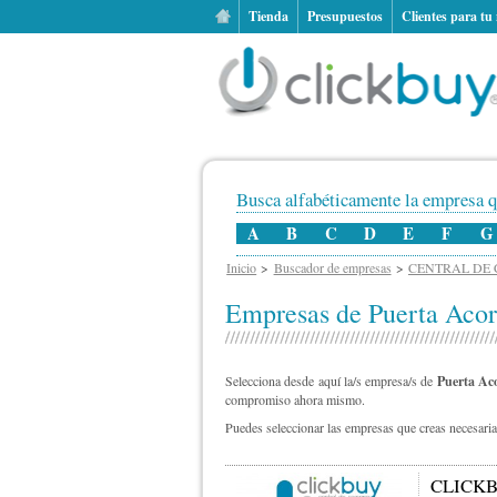
Tienda
Presupuestos
Clientes para tu
Busca alfabéticamente la empresa q
A
B
C
D
E
F
G
Inicio
Buscador de empresas
CENTRAL DE
Empresas de Puerta Aco
Selecciona desde aquí la/s empresa/s de
Puerta Ac
compromiso ahora mismo.
Puedes seleccionar las empresas que creas necesarias
CLICKB