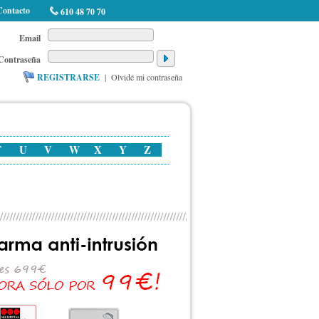
Contacto
610 48 70 70
Email
Contraseña
REGISTRARSE
|
Olvidé mi contraseña
T
U
V
W
X
Y
Z