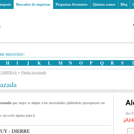
 negocio
Buscador de empresas
Preguntas frecuentes
Quienes somos
Blog
ue necesites:
H
I
J
K
L
M
N
O
P
Q
R
S
 COMPRAS
Puerta Acorazada
razada
orazada
que mejor se adapte a tus necesidades pidiéndole presupuesto sin
 sin coste alguno para ti.
UY - DIERRE