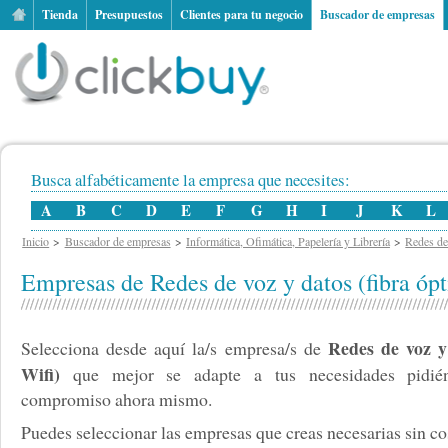
Tienda
Presupuestos
Clientes para tu negocio
Buscador de empresas
Busca alfabéticamente la empresa que necesites:
A
B
C
D
E
F
G
H
I
J
K
L
Inicio
Buscador de empresas
Informática, Ofimática, Papelería y Librería
Redes de 
Empresas de Redes de voz y datos (fibra ópt
Redes de voz y 
Selecciona desde aquí la/s empresa/s de
Wifi)
que mejor se adapte a tus necesidades pidién
compromiso ahora mismo.
Puedes seleccionar las empresas que creas necesarias sin cos