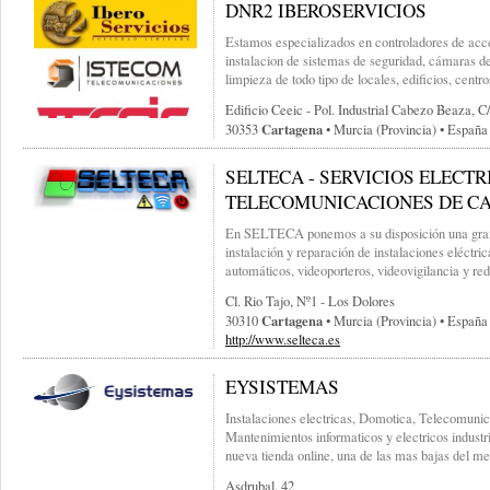
DNR2 IBEROSERVICIOS
Estamos especializados en controladores de acces
instalacion de sistemas de seguridad, cámaras d
limpieza de todo tipo de locales, edificios, centro
Edificio Ceeic - Pol. Industrial Cabezo Beaza, C
Cartagena
30353
• Murcia (provincia) • España
SELTECA - SERVICIOS ELECTR
TELECOMUNICACIONES DE C
En SELTECA ponemos a su disposición una gran 
instalación y reparación de instalaciones eléctr
automáticos, videoporteros, videovigilancia y re
Cl. Rio Tajo, Nº1 - Los Dolores
Cartagena
30310
• Murcia (provincia) • España
http://www.selteca.es
EYSISTEMAS
Instalaciones electricas, Domotica, Telecomunic
Mantenimientos informaticos y electricos indust
nueva tienda online, una de las mas bajas del me
Asdrubal. 42