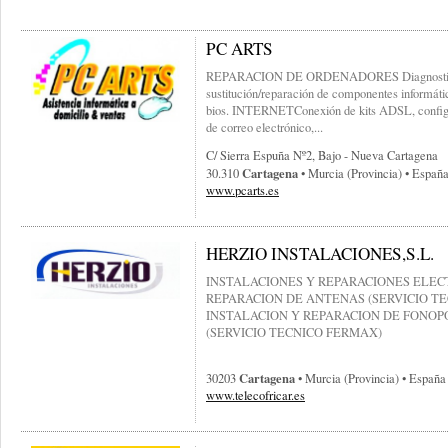
PC ARTS
REPARACION DE ORDENADORES Diagnostico y
sustitución/reparación de componentes informáti
bios. INTERNETConexión de kits ADSL, configu
de correo electrónico,...
C/ Sierra Espuña Nº2, Bajo - Nueva Cartagena
Cartagena
30.310
• Murcia (provincia) • Españ
www.pcarts.es
HERZIO INSTALACIONES,S.L.
INSTALACIONES Y REPARACIONES ELEC
REPARACION DE ANTENAS (SERVICIO T
INSTALACION Y REPARACION DE FONOP
(SERVICIO TECNICO FERMAX)
Cartagena
30203
• Murcia (provincia) • España
www.telecofricar.es