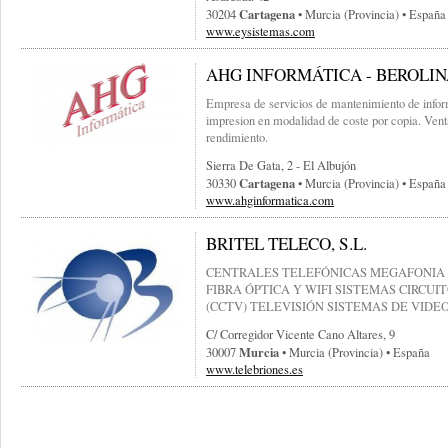
Cartagena
30204
• Murcia (provincia) • España
www.eysistemas.com
AHG INFORMÁTICA - BEROLI
Empresa de servicios de mantenimiento de infor
impresion en modalidad de coste por copia. Vent
rendimiento.
Sierra De Gata, 2 - El Albujón
Cartagena
30330
• Murcia (provincia) • España
www.ahginformatica.com
BRITEL TELECO, S.L.
CENTRALES TELEFÓNICAS MEGAFONIA 
FIBRA ÓPTICA Y WIFI SISTEMAS CIRCU
(CCTV) TELEVISIÓN SISTEMAS DE VID
C/ Corregidor Vicente Cano Altares, 9
Murcia
30007
• Murcia (provincia) • España
www.telebriones.es