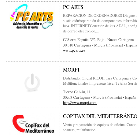
PC ARTS
REPARACION DE ORDENADORES Diagnostico y
sustitución/reparación de componentes informáti
bios. INTERNETConexión de kits ADSL, configu
de correo electrónico,...
C/ Sierra Espuña Nº2, Bajo - Nueva Cartagena
Cartagena
30.310
• Murcia (provincia) • Españ
www.pcarts.es
MORPI
Distribuidor Oficial RICOH para Cartagena y C
Multifuncionales Impresoras láser Telefax Servi
Tierno Galván, 11
Cartagena
30203
• Murcia (provincia) • España
http://www.morpi.com
COPIFAX DEL MEDITERRÁNE
Venta y reparación de equipos de oficina. Canon
scaners, multifunción.