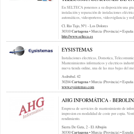
En SELTECA ponemos a su disposición una gran 
instalación y reparación de instalaciones eléctr
automáticos, videoporteros, videovigilancia y re
Cl. Rio Tajo, Nº1 - Los Dolores
Cartagena
30310
• Murcia (provincia) • España
http://www.selteca.es
EYSISTEMAS
Instalaciones electricas, Domotica, Telecomunic
Mantenimientos informaticos y electricos indust
nueva tienda online, una de las mas bajas del me
Asdrubal. 42
Cartagena
30204
• Murcia (provincia) • España
www.eysistemas.com
AHG INFORMÁTICA - BEROLI
Empresa de servicios de mantenimiento de infor
impresion en modalidad de coste por copia. Vent
rendimiento.
Sierra De Gata, 2 - El Albujón
Cartagena
30330
• Murcia (provincia) • España