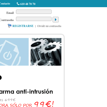
Contacto
610 48 70 70
Email
Contraseña
REGISTRARSE
|
Olvidé mi contraseña