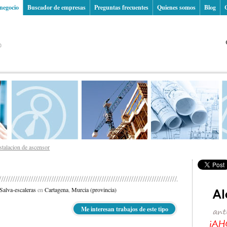
 negocio
Buscador de empresas
Preguntas frecuentes
Quienes somos
Blog
stalacion de ascensor
Salva-escaleras
en
Cartagena
,
Murcia (provincia)
Me interesan trabajos de este tipo