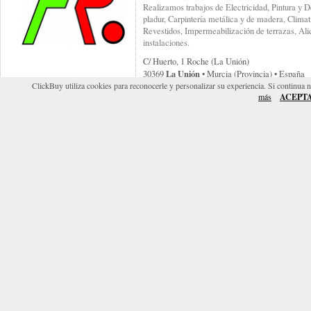
Realizamos trabajos de Electricidad, Pintura y D
pladur, Carpintería metálica y de madera, Clima
Revestidos, Impermeabilización de terrazas, Al
instalaciones.
C/ Huerto, 1 Roche (la Unión)
La Unión
30369
• Murcia (provincia) • España
ClickBuy utiliza cookies para reconocerle y personalizar su experiencia. Si continua 
www.construccionesfranciscoroca.com
más
ACEPT
LAMBA OBRAS Y SERVICIOS
EMPRESA DEDICADA A CONSTRUCCIONE
COMERCIAL, OBRA NUEVA, REFORMAS D
ALBAÑILERIA, PINTURA, ELECTRICIDAD
CARPINTERIA DE ALUMINIO, PANELES S
SERVICIO 24 HORAS.
Budapest, 131 - Bajo E - Polg. Industrial Cabez
Cartagena
30353
• Murcia (provincia) • España
http://www.lamba.sitiohot.com/
GIRO REFORMAS Y FACHADA
GIRO REFORMAS Y FACHADAS es una compañía 
a sus clientes a la hora de realizar cualquier tip
aquellos recursos o servicios que sean demanda