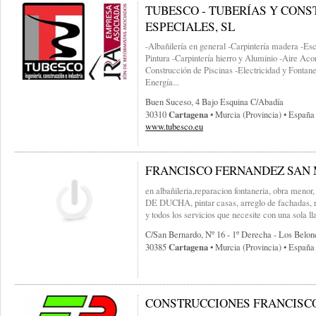
TUBESCO - TUBERÍAS Y CON
ESPECIALES, SL
-Albañilería en general -Carpintería madera -Esc
Pintura -Carpintería hierro y Aluminio -Aire Aco
Construcción de Piscinas -Electricidad y Fontaner
Energía...
Buen Suceso, 4 Bajo Esquina C/abadía
Cartagena
30310
• Murcia (provincia) • España
www.tubesco.eu
FRANCISCO FERNANDEZ SAN
en albañileria,reparacion fontaneria, obra m
DE DUCHA, pintar casas, arreglo de fachadas, r
y todos los servicios que necesite con una sola 
C/san Bernardo, Nº 16 - 1º Derecha - Los Belon
Cartagena
30385
• Murcia (provincia) • España
CONSTRUCCIONES FRANCISCO 