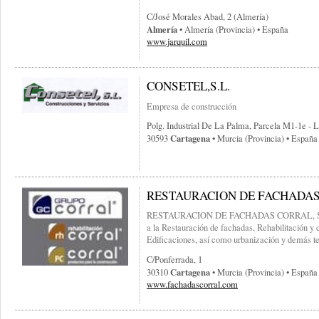
C/josé Morales Abad, 2 (almería)
Almería
• Almería (provincia) • España
www.jarquil.com
CONSETEL,S.L.
Empresa de construcción
Polg. Industrial De La Palma, Parcela M1-1e - 
Cartagena
30593
• Murcia (provincia) • España
RESTAURACION DE FACHADAS 
RESTAURACION DE FACHADAS CORRAL, S.L. 
a la Restauración de fachadas, Rehabilitación y 
Edificaciones, así como urbanización y demás t
C/ponferrada, 1
Cartagena
30310
• Murcia (provincia) • España
www.fachadascorral.com