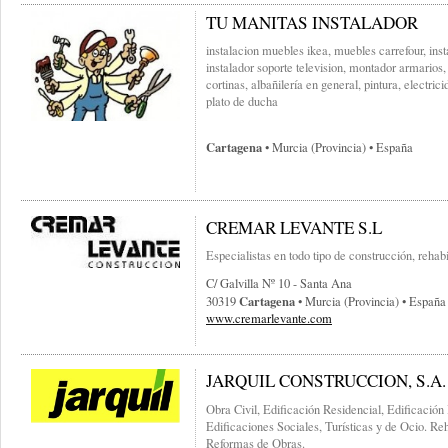
TU MANITAS INSTALADOR
instalacion muebles ikea, muebles carrefour, ins
instalador soporte television, montador armario
cortinas, albañilería en general, pintura, electri
plato de ducha
Cartagena
• Murcia (provincia) • España
CREMAR LEVANTE S.L
Especialistas en todo tipo de construcción, rehabi
C/ Galvilla Nº 10 - Santa Ana
Cartagena
30319
• Murcia (provincia) • España
www.cremarlevante.com
JARQUIL CONSTRUCCION, S.A.
Obra Civil, Edificación Residencial, Edificación 
Edificaciones Sociales, Turísticas y de Ocio. Re
Reformas de Obras.