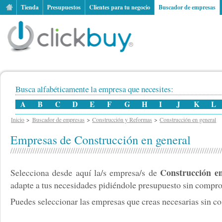
Tienda
Presupuestos
Clientes para tu negocio
Buscador de empresas
Busca alfabéticamente la empresa que necesites:
A
B
C
D
E
F
G
H
I
J
K
L
Inicio
Buscador de empresas
Construcción y Reformas
Construcción en general
Empresas de Construcción en general
Construcción en
Selecciona desde aquí la/s empresa/s de
adapte a tus necesidades pidiéndole presupuesto sin comp
Puedes seleccionar las empresas que creas necesarias sin cos