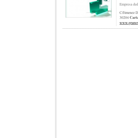
Empresa dedi
C/jimenez D
30204
Cart
www.grupov