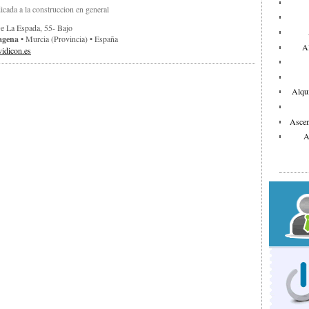
cada a la construccion en general
e La Espada, 55- Bajo
agena
• Murcia (provincia) • España
Al
idicon.es
Alqui
Ascen
A
Bar
Can