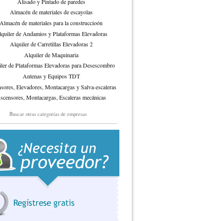
Alisado y Pintado de paredes
Almacén de materiales de escayolas
Almacén de materiales para la construccioón
quiler de Andamios y Plataformas Elevadoras
Alquiler de Carretillas Elevadoras 2
Alquiler de Maquinaria
ler de Plataformas Elevadoras para Desescombro
Antenas y Equipos TDT
sores, Elevadores, Montacargas y Salva-escaleras
scensores, Montacargas, Escaleras mecánicas
Automatismos y mandos
Buscar otras categorías de empresas
Azulejos, Plaqueta y Grés
Balaustradas
nizado y Lacado de madera (puertas y muebles)
Buzones
Cajas Fuertes
Calefacción / Aire acondicionado
Calefacción por suelo radiante eléctrico
Cambio y Reparación de Neumáticos 2
alones (Aluminio, Zinc, Cobre, Inoxidable,....)
Carpintería Aluminio