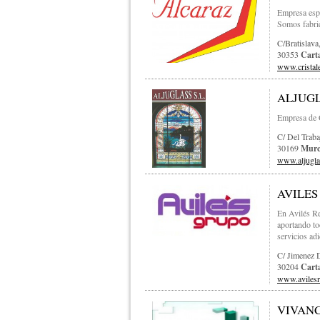
Empresa espe
Somos fabric
C/bratislava
30353
Cart
www.cristale
ALJUGLA
Empresa de C
C/ Del Traba
30169
Murc
www.aljugla
AVILES
En Avilés Re
aportando to
servicios adi
C/ Jimenez 
30204
Cart
www.aviles
VIVANC