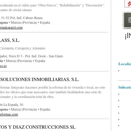
cializada en el vidrio para "Obra Nueva", "Rehabilitación" y "Decoración".
antes de cristal cámara
, 51-52 Pol. Ind. Cabezo Beaza
agena
• Murcia (provincia) • España
riaalcarazsl.com
SS, S.L.
ristalería, Cerrajería y Aluminio
jador, Nave D 3 - Pol. Ind. Oeste - San Ginés
ia
• Murcia (provincia) • España
Localiz
ss.es
 SOLUCIONES INMOBILIARIAS, S.L.
Subcate
formas Integrales hacemos posible la reforma de tu vivienda o local, no solo
dos los oficios que sean necesarios sino también facilitándote una serie de
cionales y la coordinación total de obra.
De La Espada, 30
agena
• Murcia (provincia) • España
reformas.com
OS Y DIAZ CONSTRUCCIONES SL