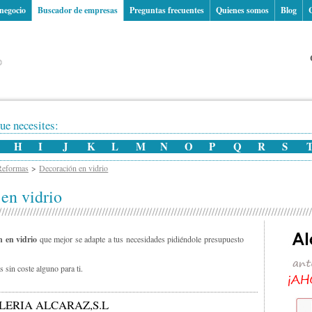
 negocio
Buscador de empresas
Preguntas frecuentes
Quienes somos
Blog
ue necesites:
H
I
J
K
L
M
N
O
P
Q
R
S
Reformas
Decoración en vidrio
en vidrio
n en vidrio
que mejor se adapte a tus necesidades pidiéndole presupuesto
 sin coste alguno para ti.
LERIA ALCARAZ,S.L