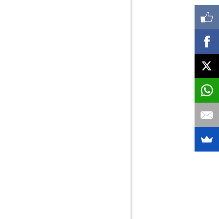
Controladores de obra/Vigilancia de Obra
Cristalería Industrial
Cristales Blindados y Acorazados
Cuba de Agua no Potable para Obra
Decoración
Decoración con Papel Pintado
Decoración en vidrio
Depósitos
Depuradoras, Grupos de Presión
Derribos y Demoliciones
Desatascos
Desatascos domésticos
Desinfección
Desinsectación-2
Desratización
rección de Obra y Coordinación de Seguridad
Domótica e Inmótica
Electricidad, Instalaciones eléctricas
Energía Solar
caparates (Seguridad, Blindados, Acorazados)
Estructuras de hormigón