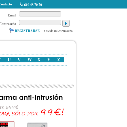
Contacto
610 48 70 70
Email
Contraseña
REGISTRARSE
|
Olvidé mi contraseña
T
U
V
W
X
Y
Z