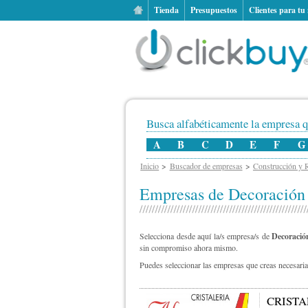
Tienda
Presupuestos
Clientes para tu
Busca alfabéticamente la empresa q
A
B
C
D
E
F
G
Inicio
Buscador de empresas
Construcción y 
Empresas de Decoración 
Selecciona desde aquí la/s empresa/s de
Decoració
sin compromiso ahora mismo.
Puedes seleccionar las empresas que creas necesarias
CRISTA