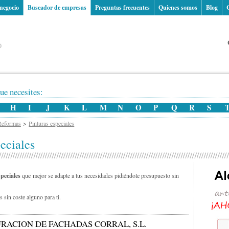
 negocio
Buscador de empresas
Preguntas frecuentes
Quienes somos
Blog
ue necesites:
H
I
J
K
L
M
N
O
P
Q
R
S
Reformas
Pinturas especiales
eciales
peciales
que mejor se adapte a tus necesidades pidiéndole presupuesto sin
 sin coste alguno para ti.
RACION DE FACHADAS CORRAL, S.L.