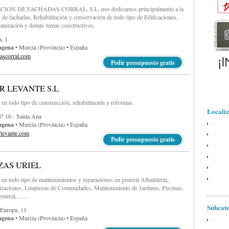
ON DE FACHADAS CORRAL, S.L. nos dedicamos principalmente a la
 de fachadas, Rehabilitación y conservación de todo tipo de Edificaciones,
anización y demás temas constructivos.
, 1
agena
• Murcia (provincia) • España
scorral.com
Pedir presupuesto gratis
 LEVANTE S.L
 en todo tipo de construcción, rehabilitación y reformas.
Localiz
Nº 10 - Santa Ana
agena
• Murcia (provincia) • España
levante.com
Pedir presupuesto gratis
ZAS URIEL
s en todo tipo de mantenimientos y reparaciones en general Albañilería,
zaciones, Limpiezas de Comunidades, Mantenimiento de Jardines, Piscinas,
neral, ......
Subcate
 Europa, 11
agena
• Murcia (provincia) • España