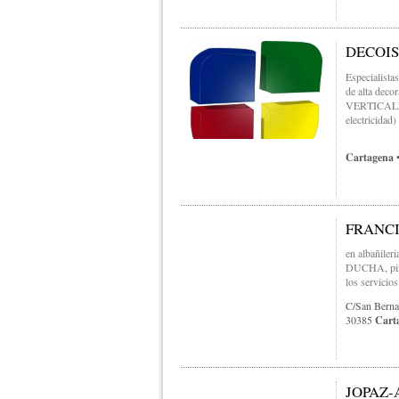
DECOIS
Especialista
de alta deco
VERTICALES 
electricidad)
Cartagena
•
FRANCI
en albañile
DUCHA, pinta
los servicio
C/san Berna
30385
Cart
JOPAZ-