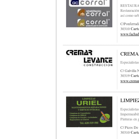
RESTAURACI
Restauración
así como urb
C/ponferrada
30310
Cart
www.fachada
CREMAR
Especialistas
C/ Galvilla 
30319
Cart
www.cremar
LIMPIE
Especialista
Impermeabili
Pinturas en ge
C/ Picos De
30310
Cart