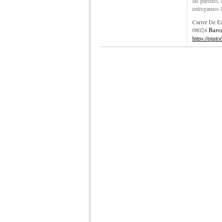
las paredes,
entregamos l
Carrer De Esc
08024
Barc
https://pint