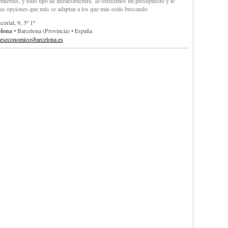
 muebles, y todo tipo de infraestructura. Te ofrecemos un presupuesto y te
as opciones que más se adaptan a los que más estás buscando
orial, 9, 3º 1º
elona
• Barcelona (provincia) • España
oreseconomicosbarcelona.es