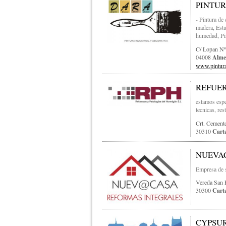
PINTUR
- Pintura de
madera, Estu
humedad, Pin
C/ Lopan Nº
04008
Alme
www.pintur
REFUER
estamos espe
tecnicas, res
Crt. Cement
30310
Cart
NUEVA
Empresa de se
Vereda San 
30300
Cart
CYPSUR