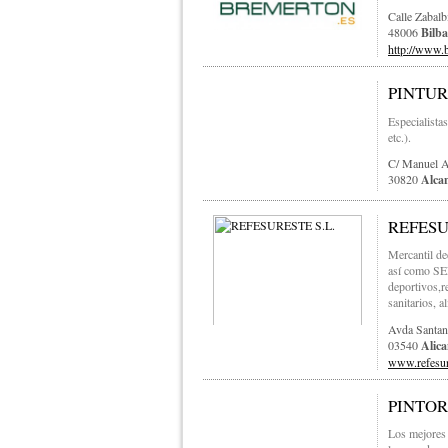
Calle Zabalb
48006
Bilb
http://www.
PINTUR
Especialistas
etc.).
C/ Manuel A
30820
Alcan
REFESU
Mercantil 
así como SE
deportivos,r
sanitarios, al
Avda Santan
03540
Alica
www.refesur
PINTO
Los mejores 