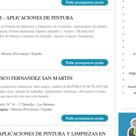
Pedir presupuesto gratis
I - APLICACIONES DE PINTURA
s en Pintura de Interiores y Exteriores de viviendas, Aplicaciones de pintura
ración, Pintura Industrial, Papeles pintados y Vinilos. TRABAJOS
de Pintura, Limpieza de fachadas, Apoyo a oficios (fontaneria,
Al
 Murcia (provincia) • España
Pedir presupuesto gratis
Alqui
SCO FERNANDEZ SAN MARTIN
Ascen
ria,reparacion fontaneria, obra menor, cambio de BAÑERA POR PLATO DE
r casas, arreglo de fachadas, reparaciones electricas, obra nueva y todos
A
s que necesite con una sola llamada
rdo, Nº 16 - 1º Derecha - Los Belones
agena
• Murcia (provincia) • España
Pedir presupuesto gratis
Bar
APLICACIONES DE PINTURA Y LIMPIEZAS EN