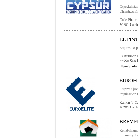
Especialistas
Climatización
Calle Pintor 
30203
Cart
EL PIN
Empresa espe
C/ Rubicón 
35550
San 
http//elpintor
EUROELI
Empresa jové
implicación t
Ramon Y Ca
30205
Cart
BREME
Rehabilitamo
oficinas y lo