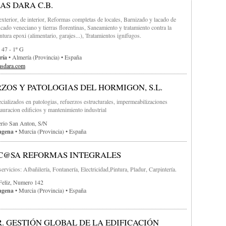
AS DARA C.B.
 exterior, de interior, Reformas completas de locales, Barnizado y lacado de
cado veneciano y tierras florentinas, Saneamiento y tratamiento contra la
tura epoxi (alimentario, garajes...), Tratamientos ignífugos.
 47 - 1º G
ría
• Almería (provincia) • España
asdara.com
ZOS Y PATOLOGIAS DEL HORMIGON, S.L.
cializados en patologias, refuerzos estructurales, impermeabilizaciones
tauracion edificios y mantenimiento industrial
erio San Anton, S/n
agena
• Murcia (provincia) • España
C@SA REFORMAS INTEGRALES
rvicios: Albañilería, Fontanería, Electricidad,Pintura, Pladur, Carpintería.
Feliz, Numero 142
agena
• Murcia (provincia) • España
. GESTIÓN GLOBAL DE LA EDIFICACIÓN
Di