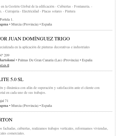
 en la Gestión Global de la edificación - Cubiertas - Fontaneria. -
. - Cerrajeria - Electricidad - Placas solares - Pintura
Portela 1.
agena
• Murcia (provincia) • España
Es
TOR JUAN DOMÍNGUEZ TRIGO
cializada en la aplicación de pinturas decorativas e industriales
Nº 209
Bartolomé
• Palmas De Gran Canaria (Las) (provincia) • España
sl.es.tl
TE 5.0 SL
n y dinámica con afán de superación y satisfacción ante el cliente con
otal en cada uno de sus trabajos.
jal 71
agena
• Murcia (provincia) • España
RTON
s fachadas, cubiertas, realizamos trabajos verticales, reformamos viviendas,
cales comerciales.