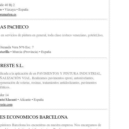
ide 40 Bj 2
ao
• Vizcaya • España
bremerton.es
AS PACHECO
 en servicios de pintura en general, toda clase (estuco veneciano, gotelet,liso,
bizanda Vera Nº6 Esc. 7
tarilla
• Murcia (provincia) • España
RESTE S.L.
dedicada a la aplicación de en PAVIMENTOS Y PINTURA INDUSTRIAL,
ÑALIZACIÓN VIAL. Realizamos pavimentos epoxi, autonivelantes,
egeneración de soleras, resinas, tratamientos antideslizantes, pavimentos
ifáticos.
der 14
nte/alacant
• Alicante • España
este.com
Lim
RES ECONOMICOS BARCELONA
pintores Barcelona los encuentras en nuestra empresa. Nos encargamos de