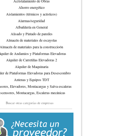
Acristalamiento de Obras
Ahorro energético
Aislamientos (térmicos y acústicos)
Alarmas/seguridad
Albañilería en General
Alisado y Pintado de paredes
Almacén de materiales de escayolas
Almacén de materiales para la construccioón
quiler de Andamios y Plataformas Elevadoras
Alquiler de Carretillas Elevadoras 2
Alquiler de Maquinaria
ler de Plataformas Elevadoras para Desescombro
Antenas y Equipos TDT
sores, Elevadores, Montacargas y Salva-escaleras
scensores, Montacargas, Escaleras mecánicas
Automatismos y mandos
Buscar otras categorías de empresas
Azulejos, Plaqueta y Grés
Balaustradas
nizado y Lacado de madera (puertas y muebles)
Buzones
Cajas Fuertes