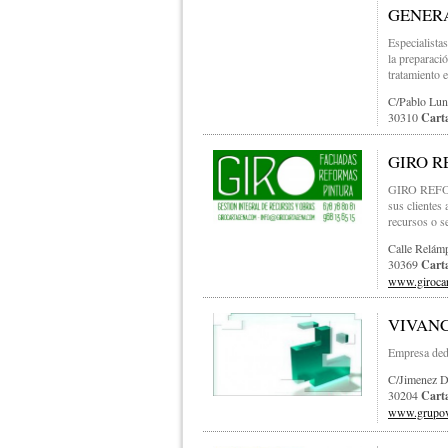
GENER
Especialista
la preparació
tratamiento e
C/pablo Lun
30310
Cart
GIRO R
GIRO REFOR
sus clientes 
recursos o s
Calle Relám
30369
Cart
www.giroca
VIVANC
Empresa dedi
C/jimenez D
30204
Cart
www.grupov