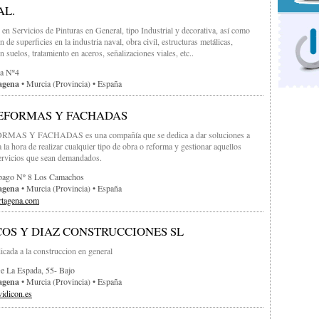
AL.
s en Servicios de Pinturas en General, tipo Industrial y decorativa, así como
n de superficies en la industria naval, obra civil, estructuras metálicas,
Can
n suelos, tratamiento en aceros, señalizaciones viales, etc..
a Nº4
agena
• Murcia (provincia) • España
EFORMAS Y FACHADAS
Carp
MAS Y FACHADAS es una compañía que se dedica a dar soluciones a
a la hora de realizar cualquier tipo de obra o reforma y gestionar aquellos
ervicios que sean demandados.
Caso
pago Nº 8 Los Camachos
agena
• Murcia (provincia) • España
rtagena.com
OS Y DIAZ CONSTRUCCIONES SL
cada a la construccion en general
e La Espada, 55- Bajo
agena
• Murcia (provincia) • España
idicon.es