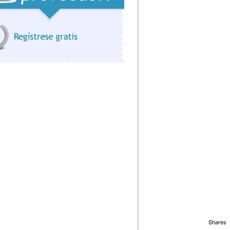
Calefacción / Aire acondicionado
Calefacción por suelo radiante eléctrico
Cambio y Reparación de Neumáticos 2
alones (Aluminio, Zinc, Cobre, Inoxidable,....)
Carpintería Aluminio
Carpintería de madera
Carpinteria de madera en general
interia de madera exterior (pergolas y fachadas)
Carpintería metálica
Carpintería PVC
netto / Premarcos puerta corredera escamoteable
Cerrajería acero inoxidable
Cerrajería de hierro
Cerrajero
Cerramientos de cristal
Cerramientos de terrazas
Cerramientos sin perfiles
Chapas de Poliester y Uralita (homologada)
Cimentaciones especiales
Construcción en general
Shares
Constructora