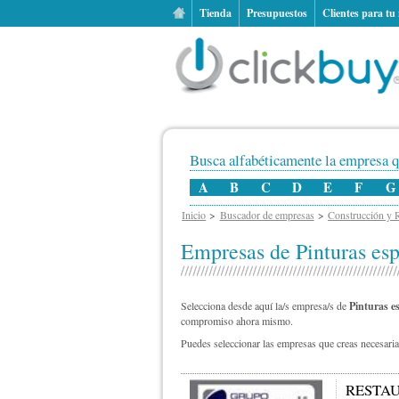
Tienda
Presupuestos
Clientes para tu
Busca alfabéticamente la empresa q
A
B
C
D
E
F
G
Inicio
Buscador de empresas
Construcción y 
Empresas de Pinturas esp
Selecciona desde aquí la/s empresa/s de
Pinturas es
compromiso ahora mismo.
Puedes seleccionar las empresas que creas necesarias
RESTAU