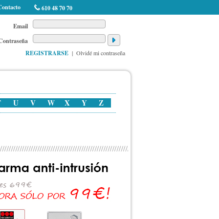
Contacto
610 48 70 70
Email
Contraseña
REGISTRARSE
|
Olvidé mi contraseña
T
U
V
W
X
Y
Z