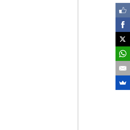
Contenedores (Alquiler)
Contenedores (Reparación)
Contra incendios
Control de accesos/videovigilancia
Control de Plagas 2
Controladores de obra/Vigilancia de Obra
Cristalería Industrial
Cristales Blindados y Acorazados
Cuba de Agua no Potable para Obra
Decoración
Decoración con Papel Pintado
Decoración en vidrio
Depósitos
Depuradoras, Grupos de Presión
Derribos y Demoliciones
Desatascos
Desatascos domésticos
Desinfección
Desinsectación-2
Desratización
rección de Obra y Coordinación de Seguridad