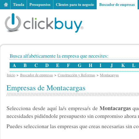
Tienda
Presupuestos
Clientes para tu negocio
Buscador de empresas
Busca alfabéticamente la empresa que necesites:
A
B
C
D
E
F
G
H
I
J
K
L
Inicio
Buscador de empresas
Construcción y Reformas
Montacargas
Empresas de Montacargas
Montacargas
Selecciona desde aquí la/s empresa/s de
que
necesidades pidiéndole presupuesto sin compromiso ahora
Puedes seleccionar las empresas que creas necesarias sin cos