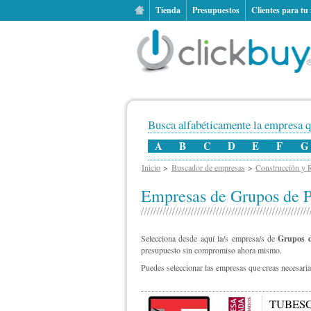
Tienda
Presupuestos
Clientes para tu
Busca alfabéticamente la empresa q
A
B
C
D
E
F
G
Inicio
Buscador de empresas
Construcción y 
Empresas de Grupos de 
Selecciona desde aquí la/s empresa/s de
Grupos d
presupuesto sin compromiso ahora mismo.
Puedes seleccionar las empresas que creas necesarias
TUBESC