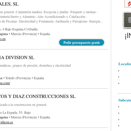
ALES, SL
 en general -Carpintería madera -Escayola y pladur -Parquets y tarimas -
pintería hierro y Aluminio -Aire Acondicionado y Calefacción -
 de Piscinas -Electricidad y Fontanería -Jardinería y Paisajismo -Energía...
, 4 Bajo Esquina C/abadía
agena
• Murcia (provincia) • España
o.eu
Pedir presupuesto gratis
A DIVISION SL
Localiz
máticas, grupos de presión, domótica y electricidad
ña
• Toledo (provincia) • España
ma.com/
OS Y DIAZ CONSTRUCCIONES SL
Subcate
cada a la construccion en general
e La Espada, 55- Bajo
agena
• Murcia (provincia) • España
idicon.es