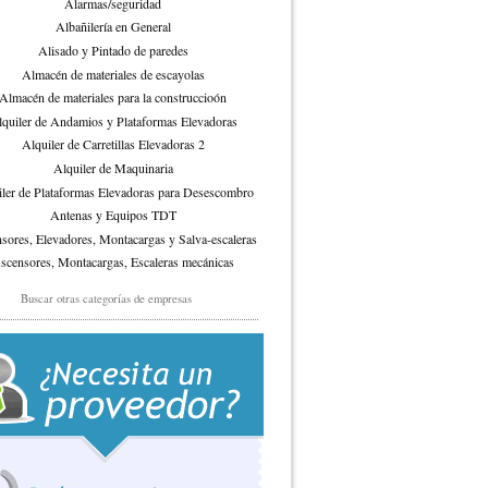
Alarmas/seguridad
Albañilería en General
Alisado y Pintado de paredes
Almacén de materiales de escayolas
Almacén de materiales para la construccioón
quiler de Andamios y Plataformas Elevadoras
Alquiler de Carretillas Elevadoras 2
Alquiler de Maquinaria
ler de Plataformas Elevadoras para Desescombro
Antenas y Equipos TDT
sores, Elevadores, Montacargas y Salva-escaleras
scensores, Montacargas, Escaleras mecánicas
Automatismos y mandos
Buscar otras categorías de empresas
Azulejos, Plaqueta y Grés
Balaustradas
nizado y Lacado de madera (puertas y muebles)
Buzones
Cajas Fuertes
Calefacción / Aire acondicionado
Calefacción por suelo radiante eléctrico
Cambio y Reparación de Neumáticos 2