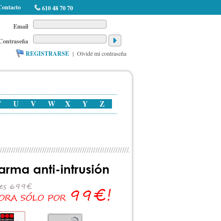
Contacto
610 48 70 70
Email
Contraseña
REGISTRARSE
|
Olvidé mi contraseña
T
U
V
W
X
Y
Z