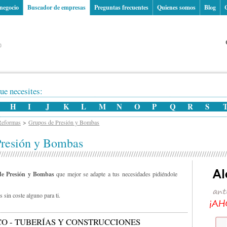
 negocio
Buscador de empresas
Preguntas frecuentes
Quienes somos
Blog
ue necesites:
H
I
J
K
L
M
N
O
P
Q
R
S
Reformas
Grupos de Presión y Bombas
Presión y Bombas
e Presión y Bombas
que mejor se adapte a tus necesidades pidiéndole
 sin coste alguno para ti.
O - TUBERÍAS Y CONSTRUCCIONES