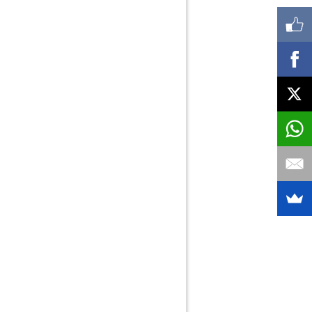
Control de accesos/videovigilancia
Control de Plagas 2
Controladores de obra/Vigilancia de Obra
Cristalería Industrial
Cristales Blindados y Acorazados
Cuba de Agua no Potable para Obra
Decoración
Decoración con Papel Pintado
Decoración en vidrio
Depósitos
Depuradoras, Grupos de Presión
Derribos y Demoliciones
Desatascos
Desatascos domésticos
Desinfección
Desinsectación-2
Desratización
rección de Obra y Coordinación de Seguridad
Domótica e Inmótica
Electricidad, Instalaciones eléctricas
Energía Solar