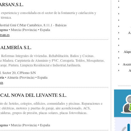
RSAN,S.L.
experiencia y consolidada en el sector de la fontanería y calefacción y
 térmica.
ustrial Gmi C/mar Cantabrico, 8.11.1 - Balsicas
agena
• Murcia (provincia) • España
Al
rsan.es
ALMERÍA S.L.
Alqui
Reformas Integrales de viviendas. Rehabilitación. Baños y Cocinas.
de Madera. Carpintería de Aluminio y PVC. Cerrajería. Toldos, Mosquiteras.
Ascen
araje. Pintura. Limpieza Residencial e Industrial.Jardinería.
A
d. Sector 20, C/plomo S/n
ría
• Almería (provincia) • España
es
CAL NOVA DEL LEVANTE S.L.
Bar
o de: hoteles, colegios, edificios, comunidades y piscinas. Reparaciones e
s: eléctricas, motores y puertas de garaje, aire acondicionado, ACS,
calderas, grupos de presión, placas solares, placas fotovoltaicas.
agena
• Murcia (provincia) • España