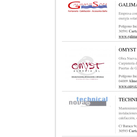
GALIMA
Empresa con 
energía solar
Poligono Ind
30591
Cart
www.galima
OMYST 
Obra Nueva. 
Carpintería 
Puertas de G
Polígono In
04009
Alme
www.omyst.
TECHNI
Mantenimient
instalacione
calefacción, 
C/ Baraca 9c
30593
Cart