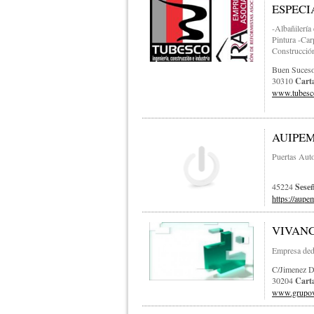
ESPECI
-Albañilería
Pintura -Car
Construcción
Buen Suceso
30310
Cart
www.tubesc
AUIPEM
Puertas Auto
45224
Sese
https://aupe
VIVANC
Empresa dedi
C/jimenez D
30204
Cart
www.grupov