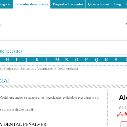
 negocio
Buscador de empresas
Preguntas frecuentes
Quienes somos
Blog
ue necesites:
H
I
J
K
L
M
N
O
P
Q
R
S
, Geriátricos, Sanitarios y Veterinarios
Dolor orofacial
cial
facial
que mejor se adapte a tus necesidades pidiéndole presupuesto sin
 sin coste alguno para ti.
A DENTAL PEÑALVER