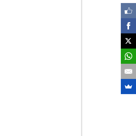
Instrumental Dental
ratorio (Análisis Clínico y Anatomía Patológica)
Laboratorio Microbiologico
Lencería Cirugía Estética
ieza depósitos de agua - Control de Legionella 2
Material Cirugía Estética
Medicina General 24 H.
Medicina Interna
Medicina natural
Microscopios para Laboratorios
Microscopios para Medicina 2
Nutrición y Dietética
Odontología General
Odontopediatría
Oftalmología
Ortodoncia
opedia Técnica (Alquiler de camas, sillas, guías
elevadoras, ...)
Ortopedia Técnica (Ortesis)
Ortopedia Técnica (Plantillas a medida)
Ortopedia Técnica (Prótesis)