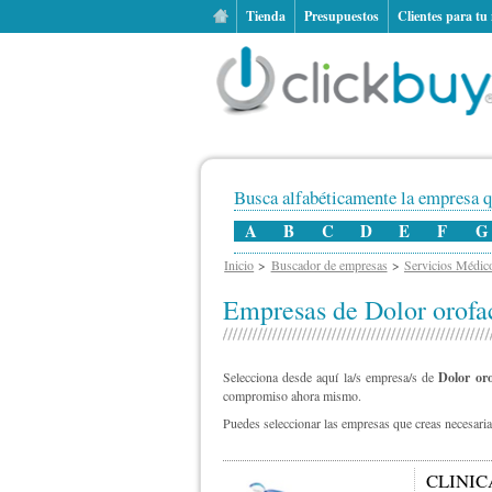
Tienda
Presupuestos
Clientes para tu
Busca alfabéticamente la empresa q
A
B
C
D
E
F
G
Inicio
Buscador de empresas
Servicios Médicos
Empresas de Dolor orofa
Selecciona desde aquí la/s empresa/s de
Dolor oro
compromiso ahora mismo.
Puedes seleccionar las empresas que creas necesarias
CLINIC