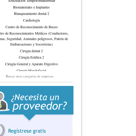
Articulación Temporomandibular
Biomateriales e Implantes
Blanqueamiento dental 2
Cardiología
Centro de Reconocimiento de Buceo
tro de Reconocimientos Médicos (Conductores,
as, Seguridad, Animales peligrosos, Patrón de
Embarcaciones y Socorristas)
Cirugía dental 2
Cirugía Estética 2
Cirugía General y Aparato Digestivo
Cirugía Maxilofacial
Buscar otras categorías de empresas
Clínica Dental
Control de Plagas
Dentista
Dermatología
Desinfección 2
Desinsectación
Desratización 2
Detección precoz del Cáncer Dental 2
Dolor orofacial