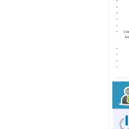
Cen
Arm