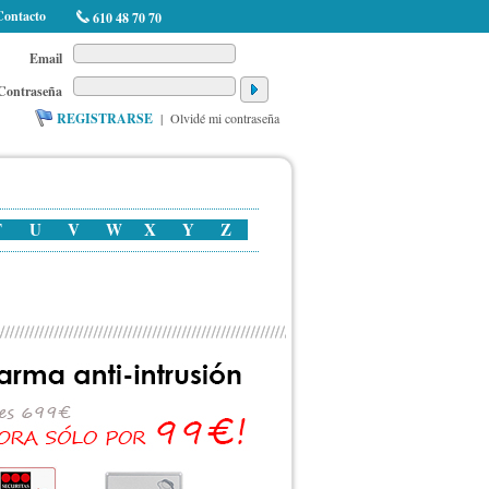
Contacto
610 48 70 70
Email
Contraseña
REGISTRARSE
|
Olvidé mi contraseña
T
U
V
W
X
Y
Z