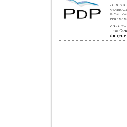
- ODONTO
GENERACI
INVASIVA
PERIODONT
C/santa Flor
30201
Cart
dentalpeñalv