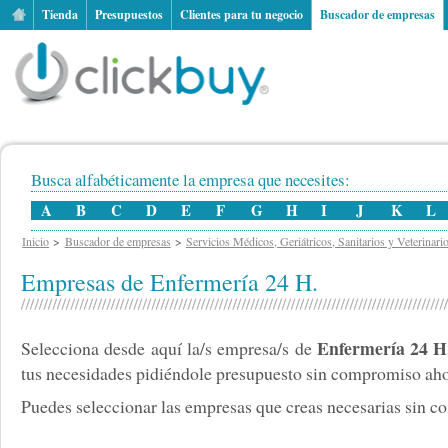
Tienda
Presupuestos
Clientes para tu negocio
Buscador de empresas
Busca alfabéticamente la empresa que necesites:
A
B
C
D
E
F
G
H
I
J
K
L
Inicio
Buscador de empresas
Servicios Médicos, Geriátricos, Sanitarios y Veterinari
Empresas de Enfermería 24 H.
Enfermería 24 H
Selecciona desde aquí la/s empresa/s de
tus necesidades pidiéndole presupuesto sin compromiso ah
Puedes seleccionar las empresas que creas necesarias sin cos