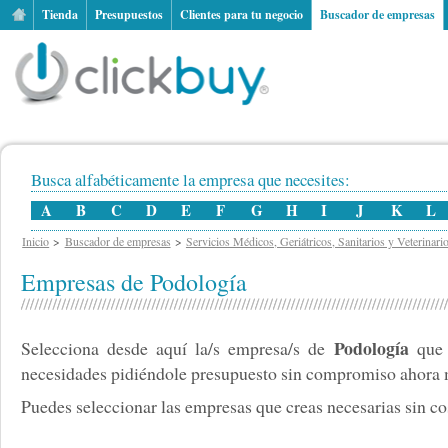
Tienda
Presupuestos
Clientes para tu negocio
Buscador de empresas
Busca alfabéticamente la empresa que necesites:
A
B
C
D
E
F
G
H
I
J
K
L
Inicio
Buscador de empresas
Servicios Médicos, Geriátricos, Sanitarios y Veterinari
Empresas de Podología
Podología
Selecciona desde aquí la/s empresa/s de
que 
necesidades pidiéndole presupuesto sin compromiso ahora
Puedes seleccionar las empresas que creas necesarias sin cos