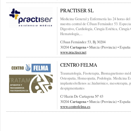
PRACTISER SL
Medicina General y Enfermería las 24 horas del d
nuestra central de C/Juan Fernández 53. Especi
Digestivo, Cardiología, Cirugía Estética, Cirugí
Hematología,...
C/juan Fernández 53, Bj 30204
Cartagena
30204
• Murcia (provincia) • España
www.practiser.net
CENTRO FELMA
Traumatología, Fisoterapia, Biomagnetismo méd
Osteopatia, Homeopatia, Podologia. Medicina Esté
implantes/rellenos ac.hialurónico, mesoterapia, 
despigmentantes
C/ Hazin De Cartagena Nº 43
Cartagena
30204
• Murcia (provincia) • España
www.centrofelma.es