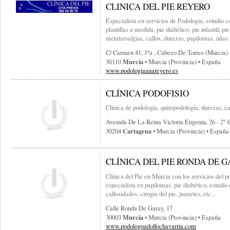
CLINICA DEL PIE REYERO
Especialista en servicios de Podología, estudio 
plantillas a medida, pie diabético, pie infantil, pie
metatarsalgias, callos, durezas, papilomas, uñas 
C/ Carmen 41, 1ºa , Cabezo De Torres (murcia)
Murcia
30110
• Murcia (provincia) • España
www.podologiaanareyero.es
CLÍNICA PODOFISIO
Clínica de podología, quiropodología, durezas, ca
Avenida De La Reina Victoria Eugenia, 26 - 2° 
Cartagena
30204
• Murcia (provincia) • España
CLÍNICA DEL PIE RONDA DE 
Clínica del Pie en Murcia con los servicios del 
especialista en papilomas, pie diabético, estudio
callosidades, cirugía del pie, juanetes, etc...
Calle Ronda De Garay, 17
Murcia
30003
• Murcia (provincia) • España
www.podologoadolfochavarria.com