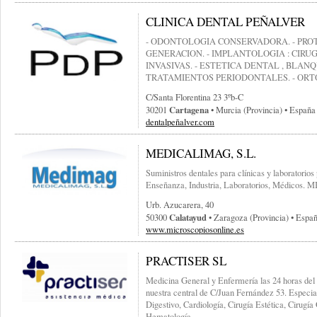
CLINICA DENTAL PEÑALVER
- ODONTOLOGIA CONSERVADORA. - PRO
GENERACION. - IMPLANTOLOGIA : CIR
INVASIVAS. - ESTETICA DENTAL , BLAN
TRATAMIENTOS PERIODONTALES. - ORTO
C/santa Florentina 23 3ºb-C
Cartagena
30201
• Murcia (provincia) • España
dentalpeñalver.com
MEDICALIMAG, S.L.
Suministros dentales para clínicas y laboratorios
Enseñanza, Industria, Laboratorios, Médic
Urb. Azucarera, 40
Calatayud
50300
• Zaragoza (provincia) • Espa
www.microscopiosonline.es
PRACTISER SL
Medicina General y Enfermería las 24 horas del d
nuestra central de C/Juan Fernández 53. Especi
Digestivo, Cardiología, Cirugía Estética, Cirugí
Hematología,...