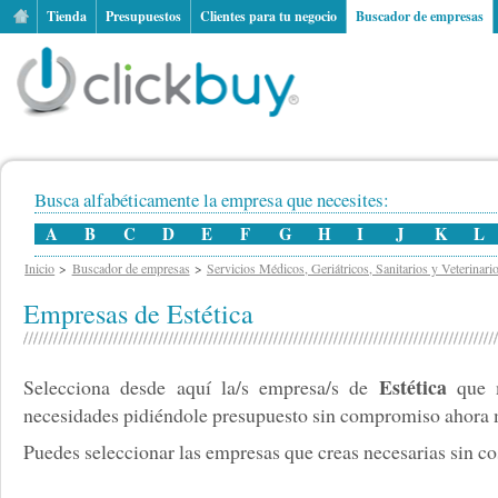
Tienda
Presupuestos
Clientes para tu negocio
Buscador de empresas
Busca alfabéticamente la empresa que necesites:
A
B
C
D
E
F
G
H
I
J
K
L
Inicio
Buscador de empresas
Servicios Médicos, Geriátricos, Sanitarios y Veterinari
Empresas de Estética
Estética
Selecciona desde aquí la/s empresa/s de
que m
necesidades pidiéndole presupuesto sin compromiso ahora
Puedes seleccionar las empresas que creas necesarias sin cos