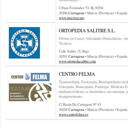
C/juan Fernández 53, Bj 30204
Cartagena
30204
• Murcia (provincia) • España
www.practiser.net
ORTOPEDIA SALITRE S.L.
Ofertas en Camas Articuladas Domiciliarias. A
Técnicas
Calle Salitre 15, Bajo
Cartagena
30201
• Murcia (provincia) • España
www.ortopediasalitre.com
CENTRO FELMA
Traumatología, Fisoterapia, Biomagnetismo méd
Osteopatia, Homeopatia, Podologia. Medicina Esté
implantes/rellenos ac.hialurónico, mesoterapia, 
despigmentantes
C/ Hazin De Cartagena Nº 43
Cartagena
30204
• Murcia (provincia) • España
www.centrofelma.es