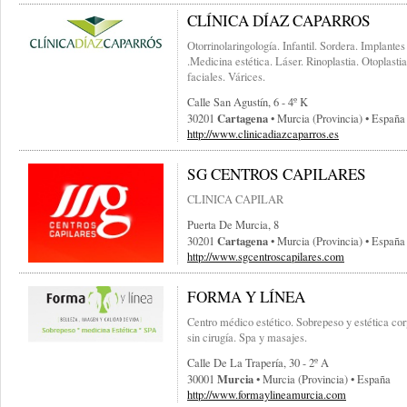
CLÍNICA DÍAZ CAPARROS
Otorrinolaringología. Infantil. Sordera. Implante
.Medicina estética. Láser. Rinoplastia. Otoplastia
faciales. Várices.
Calle San Agustín, 6 - 4º K
Cartagena
30201
• Murcia (provincia) • España
http://www.clinicadiazcaparros.es
SG CENTROS CAPILARES
CLINICA CAPILAR
Puerta De Murcia, 8
Cartagena
30201
• Murcia (provincia) • España
http://www.sgcentroscapilares.com
FORMA Y LÍNEA
Centro médico estético. Sobrepeso y estética cor
sin cirugía. Spa y masajes.
Calle De La Trapería, 30 - 2º A
Murcia
30001
• Murcia (provincia) • España
http://www.formaylineamurcia.com