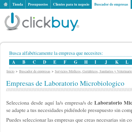
Tienda
Presupuestos
Clientes para tu negocio
Buscador de empresas
Busca alfabéticamente la empresa que necesites:
A
B
C
D
E
F
G
H
I
J
K
L
Inicio
Buscador de empresas
Servicios Médicos, Geriátricos, Sanitarios y Veterinari
Empresas de Laboratorio Microbiologico
Laboratorio Mic
Selecciona desde aquí la/s empresa/s de
se adapte a tus necesidades pidiéndole presupuesto sin co
Puedes seleccionar las empresas que creas necesarias sin cos