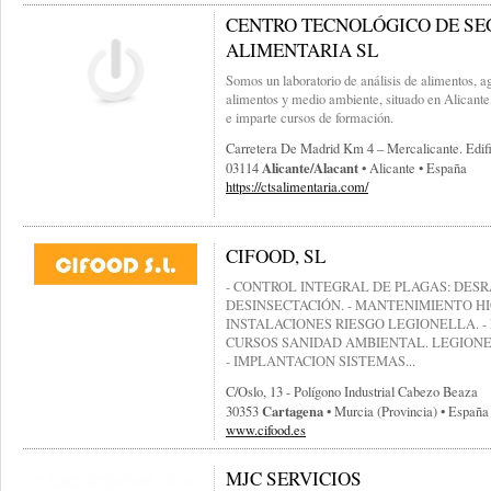
CENTRO TECNOLÓGICO DE S
ALIMENTARIA SL
Somos un laboratorio de análisis de alimentos, a
alimentos y medio ambiente, situado en Alicante,
e imparte cursos de formación.
Carretera De Madrid Km 4 – Mercalicante. Edific
Alicante/alacant
03114
• Alicante • España
https://ctsalimentaria.com/
CIFOOD, SL
- CONTROL INTEGRAL DE PLAGAS: DESR
DESINSECTACIÓN. - MANTENIMIENTO HI
INSTALACIONES RIESGO LEGIONELLA. 
CURSOS SANIDAD AMBIENTAL. LEGIONEL
- IMPLANTACION SISTEMAS...
C/oslo, 13 - Polígono Industrial Cabezo Beaza
Cartagena
30353
• Murcia (provincia) • España
www.cifood.es
MJC SERVICIOS