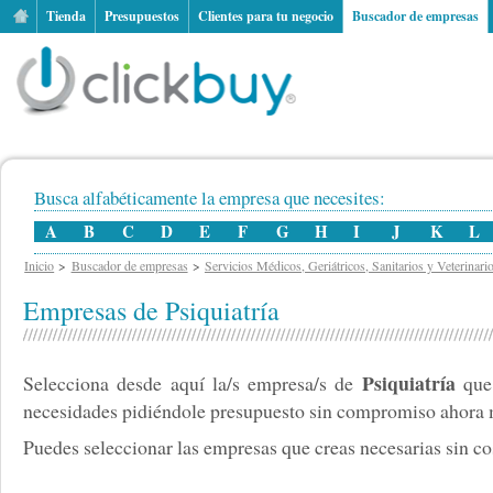
Tienda
Presupuestos
Clientes para tu negocio
Buscador de empresas
Busca alfabéticamente la empresa que necesites:
A
B
C
D
E
F
G
H
I
J
K
L
Inicio
Buscador de empresas
Servicios Médicos, Geriátricos, Sanitarios y Veterinari
Empresas de Psiquiatría
Psiquiatría
Selecciona desde aquí la/s empresa/s de
que 
necesidades pidiéndole presupuesto sin compromiso ahora
Puedes seleccionar las empresas que creas necesarias sin cos